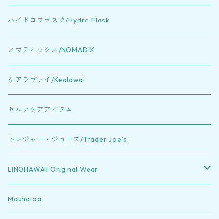
MAX
PASSPORT HOLDER
ハイドロフラスク/Hydro Flask
Mid
LAPTOP CASE
ノマディックス/NOMADIX
Small
16 INCH LAPTOP CASE
HIP PACK
ケアラヴァイ/Kealawai
mini
13 INCH LAPTOP CASE
ALL TOTE BAGS
セルフケアアイテム
MINI TRIPPER TOTE
CROSSBODY BAGS
トレジャー・ジョーズ/Trader Joe's
DAY TRIPPER TOTE
LE TOUR
DUFFLES
LINOHAWAII Original Wear
GO-TO TOTE
CROSSBODY
KEEP IT LIGHT STUBBY DUFFLE
BAG ACCESSORIES
Bottoms
Maunaloa